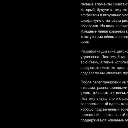
лепные элементы сочетаю
который, будучи к тому ж
эффектом и визуально уве
шкафа-купе с матовым рис
обработки. На полу полож
Изящные линии кованной к
текстурными обоями с кла
ними.
Разработка дизайна детск
удлиненна. Поэтому было 
всю стену, а также исполь
сводчатые ниши, которые 
создавало бы иллюзию про
После перепланировки на 
стенами, расположенными
узким, длинным и с весьм
Поэтому визуально его ра
расположенный вдоль длин
хорошо подсвеченный точе
помещения – потолочный в
поддерживают кованные эл