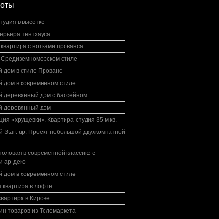
боты
тудия в высотке
терьера пентхауса
квартира с нотками прованса
в Средиземноморском стиле
 дом в стиле Прованс
й дом в современном стиле
й деревянный дом с бассейном
й деревянный дом
ция «хрущевки». Квартира-студия 35 м кв.
 Start-up. Проект небольшой двухкомнатной
толовая в современной классике с
и ар-деко
й дом в современном стиле
 квартира в лофте
вартира в Кирове
ин товаров из Телемаркета