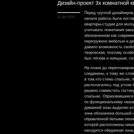
Дизайн-проект 3х комнатной к
Перед группой дизайнеров,
11 дек 2010
начале работы была поста
квартиры-студии для моло
учитывать пожелания зака
обозначенном как современ
перегружено мебелью и де
давало возможность свобо
творческая, поэтому особ
был лёгким и изящным, со
На плане до перепланиров
соединены, к тому же сло
в том,что стены спальни,
располагались под углом 
решено совместить гостину
спальню. Образовавшееся 
по функциональному назна
диванной зоны выделен кл
зона обозначена большой 
обрамлённой белыми лепн
которой расположены ниши
находится обеденная зона