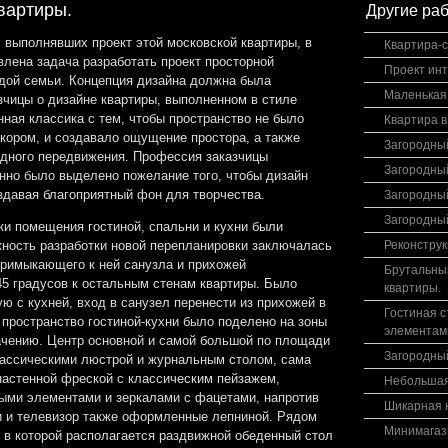
вартиры.
Другие ра
 выполнявших проект этой московской квартиры, в
Квартира-с
влена задача разработать проект просторной
Проект ин
дой семьи. Концепция дизайна должна была
Маленькая 
зчицы о дизайне квартиры, выполненном в стиле
ная классика с тем, чтобы пространство не было
Квартира 
кором, и создавало ощущение простора, а также
Загородный
дного передвижения. Профессия заказчицы
Загородны
енно было выделено пожелание того, чтобы дизайн
здавая благоприятный фон для творчества.
Загородны
Загородны
ки помещения гостиной, спальни и кухни были
жность разработки новой перепланировки заключалась
Реконструк
 примыкающего к ней санузла и прихожей
Брутальный
45 градусов к остальным стенам квартиры. Было
квартиры.
ю с кухней, вход в санузел перенести из прихожей в
Гостиная с
пространство гостиной-кухни было поделено на зоны
элементам
чению. Центр основной и самой большой по площади
Загородны
ассическими люстрой и журнальным столом, сама
настенной фреской с классическим пейзажем,
Небольшая
ыми элементами и зеркалами с фацетами, напротив
Шикарная к
 и телевизор также оформленные лепниной. Рядом
Минимагаз
, в которой располагается раздвижной обеденный стол