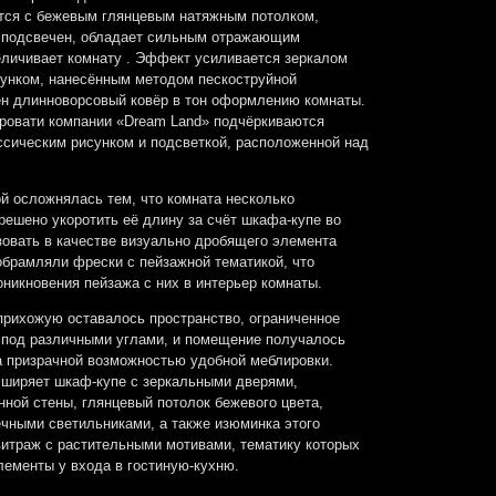
тся с бежевым глянцевым натяжным потолком,
е подсвечен, обладает сильным отражающим
личивает комнату . Эффект усиливается зеркалом
унком, нанесённым методом пескоструйной
ен длинноворсовый ковёр в тон оформлению комнаты.
ровати компании «Dream Land» подчёркиваются
ссическим рисунком и подсветкой, расположенной над
ой осложнялась тем, что комната несколько
решено укоротить её длину за счёт шкафа-купе во
зовать в качестве визуально дробящего элемента
обрамляли фрески с пейзажной тематикой, что
никновения пейзажа с них в интерьер комнаты.
прихожую оставалось пространство, ограниченное
 под различными углами, и помещение получалось
а призрачной возможностью удобной меблировки.
сширяет шкаф-купе с зеркальными дверями,
ной стены, глянцевый потолок бежевого цвета,
чными светильниками, а также изюминка этого
итраж с растительными мотивами, тематику которых
ементы у входа в гостиную-кухню.