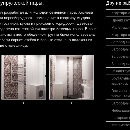
супружеской пары.
Другие ра
ыл разработан для молодой семейной пары. Хозяева
Квартира-с
ли переоборудовать помещение в квартиру-студию.
Проект ин
гостиной, кухни и прихожей с коридором. Цветовая
Маленькая 
еделена как спокойная палитра бежевых тонов. В зоне
ранства вместо обеденной группы была использована
Квартира 
бели барная стойка и барные стулья, а подоконник
Загородный
тве столешницы.
Загородны
Загородны
Загородны
Реконструк
Брутальный
квартиры.
Гостиная с
элементам
Загородны
Небольшая
Шикарная к
Минимагаз