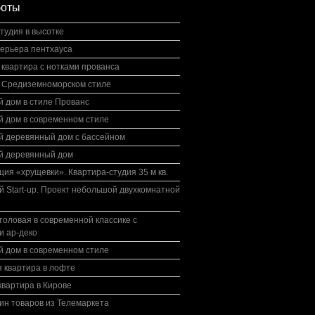
боты
тудия в высотке
терьера пентхауса
квартира с нотками прованса
в Средиземноморском стиле
 дом в стиле Прованс
й дом в современном стиле
й деревянный дом с бассейном
й деревянный дом
ция «хрущевки». Квартира-студия 35 м кв.
 Start-up. Проект небольшой двухкомнатной
толовая в современной классике с
и ар-деко
й дом в современном стиле
 квартира в лофте
вартира в Кирове
ин товаров из Телемаркета