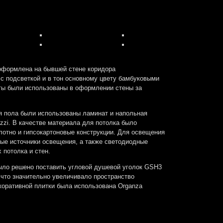
оформлена на бывшей стене коридора
с подсветкой и в тон основному цвету бамбуковыми
ты были использованы в оформлении стены за
я пола были использованы ламинат и напольная
zzi. В качестве материала для потолка было
лотно и гипсокартоновые конструкции. Для освещения
ые источники освещения, а также светодиодные
 потолка и стен.
ыло решено поставить угловой душевой уголок GSH3
что значительно увеличивало пространство
коративной плитки была использована Organza