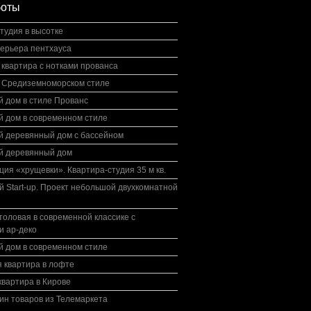
боты
тудия в высотке
терьера пентхауса
квартира с нотками прованса
в Средиземноморском стиле
 дом в стиле Прованс
й дом в современном стиле
й деревянный дом с бассейном
й деревянный дом
ция «хрущевки». Квартира-студия 35 м кв.
 Start-up. Проект небольшой двухкомнатной
толовая в современной классике с
и ар-деко
й дом в современном стиле
 квартира в лофте
вартира в Кирове
ин товаров из Телемаркета