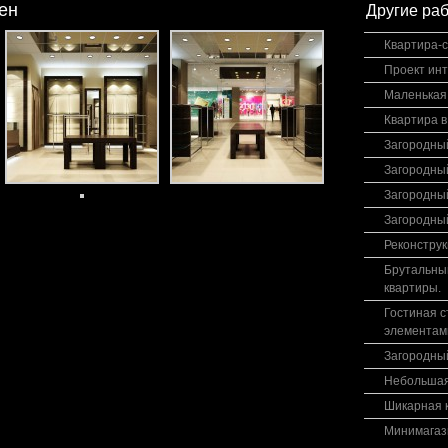
ен
Другие ра
Квартира-с
Проект ин
Маленькая 
Квартира 
Загородный
Загородны
Загородны
Загородны
Реконструк
Брутальный
квартиры.
Гостиная с
элементам
Загородны
Небольшая
Шикарная к
Минимагаз